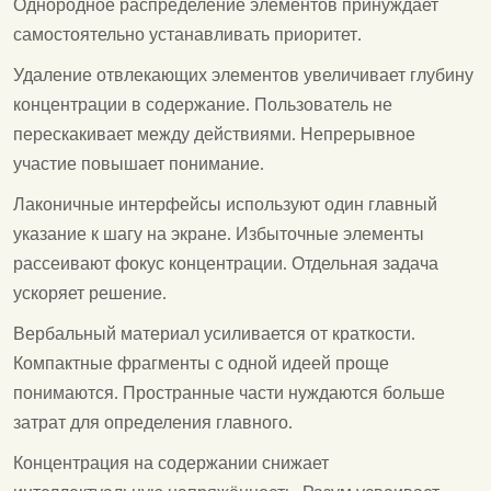
Однородное распределение элементов принуждает
самостоятельно устанавливать приоритет.
Удаление отвлекающих элементов увеличивает глубину
концентрации в содержание. Пользователь не
перескакивает между действиями. Непрерывное
участие повышает понимание.
Лаконичные интерфейсы используют один главный
указание к шагу на экране. Избыточные элементы
рассеивают фокус концентрации. Отдельная задача
ускоряет решение.
Вербальный материал усиливается от краткости.
Компактные фрагменты с одной идеей проще
понимаются. Пространные части нуждаются больше
затрат для определения главного.
Концентрация на содержании снижает