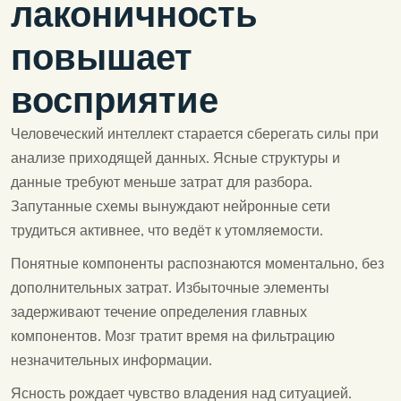
лаконичность
повышает
восприятие
Человеческий интеллект старается сберегать силы при
анализе приходящей данных. Ясные структуры и
данные требуют меньше затрат для разбора.
Запутанные схемы вынуждают нейронные сети
трудиться активнее, что ведёт к утомляемости.
Понятные компоненты распознаются моментально, без
дополнительных затрат. Избыточные элементы
задерживают течение определения главных
компонентов. Мозг тратит время на фильтрацию
незначительных информации.
Ясность рождает чувство владения над ситуацией.