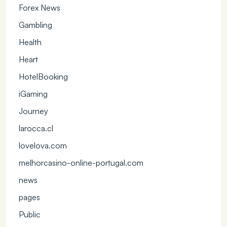
Forex News
Gambling
Health
Heart
HotelBooking
iGaming
Journey
larocca.cl
lovelova.com
melhorcasino-online-portugal.com
news
pages
Public