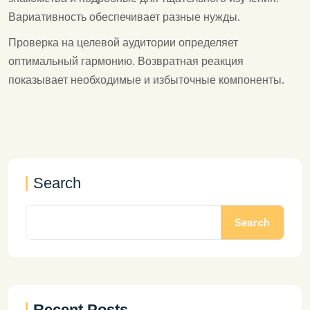
Вариативность обеспечивает разные нужды.
Проверка на целевой аудитории определяет
оптимальный гармонию. Возвратная реакция
показывает необходимые и избыточные компоненты.
Search
Search
Recent Posts