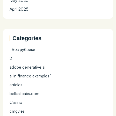
May 2025
April 2025
Categories
! Без рубрики
2
adobe generative ai
ai in finance examples 1
articles
belfastcabs.com
Casino
cmgv.es