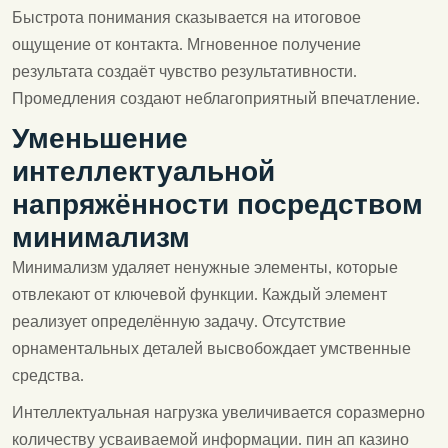
Быстрота понимания сказывается на итоговое
ощущение от контакта. Мгновенное получение
результата создаёт чувство результативности.
Промедления создают неблагоприятный впечатление.
Уменьшение
интеллектуальной
напряжённости посредством
минимализм
Минимализм удаляет ненужные элементы, которые
отвлекают от ключевой функции. Каждый элемент
реализует определённую задачу. Отсутствие
орнаментальных деталей высвобождает умственные
средства.
Интеллектуальная нагрузка увеличивается соразмерно
количеству усваиваемой информации. пин ап казино