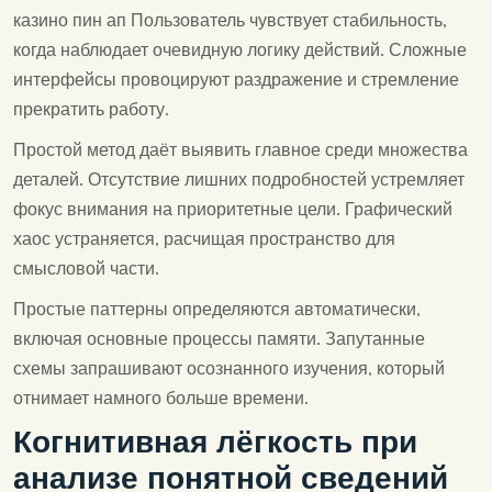
казино пин ап
Пользователь чувствует стабильность,
когда наблюдает очевидную логику действий. Сложные
интерфейсы провоцируют раздражение и стремление
прекратить работу.
Простой метод даёт выявить главное среди множества
деталей. Отсутствие лишних подробностей устремляет
фокус внимания на приоритетные цели. Графический
хаос устраняется, расчищая пространство для
смысловой части.
Простые паттерны определяются автоматически,
включая основные процессы памяти. Запутанные
схемы запрашивают осознанного изучения, который
отнимает намного больше времени.
Когнитивная лёгкость при
анализе понятной сведений