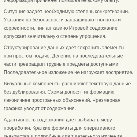
информации причиняет пользовательскому опыту.
Ситуация задаёт необходимую степень конкретизации.
Указания по безопасности запрашивают полноты и
корректности. пин ап казино Игровой содержание
допускает значительную степень упрощения.
Структурирование данных даёт сохранить элементы
при простом подаче. Деление на последовательные
части превращает трудные предметы доступными.
Последовательное изложение не нагружает восприятие.
Визуальные компоненты расширяют текстовую данные
без дублирования. Схемы доносят информацию
лаконичнее пространных объяснений. Чрезмерная
графика уводит от содержания.
Адаптивность содержания даёт выбирать меру
проработки. Краткие форматы для оперативного
знакомства и подробные для тщательного изучения.