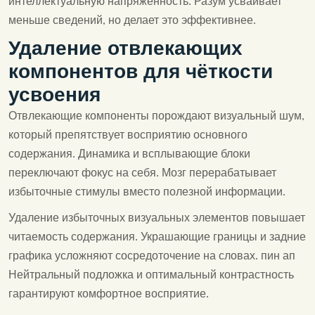
интеллектуальную напряжённость. Разум усваивает
меньше сведений, но делает это эффективнее.
Удаление отвлекающих
компонентов для чёткости
усвоения
Отвлекающие компоненты порождают визуальный шум,
который препятствует восприятию основного
содержания. Динамика и всплывающие блоки
переключают фокус на себя. Мозг перерабатывает
избыточные стимулы вместо полезной информации.
Удаление избыточных визуальных элементов повышает
читаемость содержания. Украшающие границы и задние
графика усложняют сосредоточение на словах. пин ап
Нейтральный подложка и оптимальный контрастность
гарантируют комфортное восприятие.