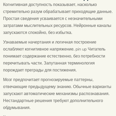
Когнитивная доступность показывает, насколько
стремительно разум обрабатывает приходящие данные.
Простая сведения усваивается с незначительными
затратами мыслительных ресурсов. Нейронные каналы
запускаются спокойно, без избытка.
Узнаваемые начертания и логичная построение
ослабляют когнитивное напряжение. pin up Читатель
понимает содержание естественно, без потребности
перечитывать части. Запутанная терминология
порождает преграды для постижения.
Мозг предпочитает прогнозируемые паттерны,
отвечающие предыдущему знанию. Обычные варианты
запускают автоматические механизмы распознавания.
Нестандартные решения требуют дополнительного
обдумывания.