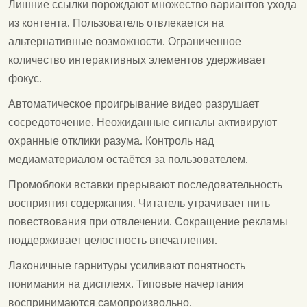
Лишние ссылки порождают множество вариантов ухода
из контента. Пользователь отвлекается на
альтернативные возможности. Ограниченное
количество интерактивных элементов удерживает
фокус.
Автоматическое проигрывание видео разрушает
сосредоточение. Неожиданные сигналы активируют
охранные отклики разума. Контроль над
медиаматериалом остаётся за пользователем.
Промоблоки вставки прерывают последовательность
восприятия содержания. Читатель утрачивает нить
повествования при отвлечении. Сокращение рекламы
поддерживает целостность впечатления.
Лаконичные гарнитуры усиливают понятность
понимания на дисплеях. Типовые начертания
воспринимаются самопроизвольно.