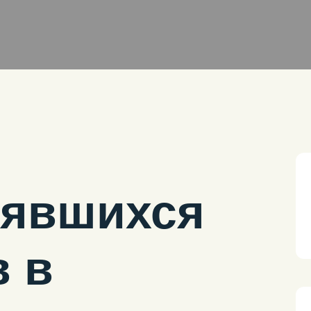
оявшихся
в в