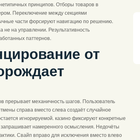
 нетипичных принципов. Отборы товаров в
ером. Переключение между секциями
ычные части форсируют навигацию по решению.
а не на управлении. Результативность
аботанных паттернов.
нцирование от
орождает
в прерывает механичность шагов. Пользователь
тмены справа вместо слева создаёт случайное
стается игнорируемой. казино фиксируют конкретные
ы запрашивает намеренного осмысления. Недочёты
актики. Свайп вправо для исключения вместо влево