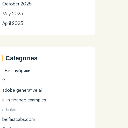
October 2025
May 2025
April 2025
Categories
! Без рубрики
2
adobe generative ai
ai in finance examples 1
articles
belfastcabs.com