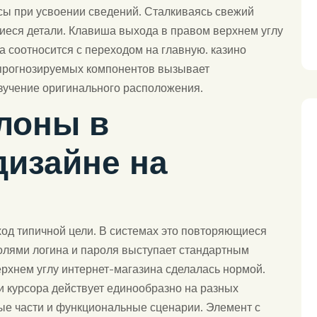
сы при усвоении сведений. Сталкиваясь свежий
шиеся детали. Клавиша выхода в правом верхнем углу
 соотносится с переходом на главную. казино
 прогнозируемых компонентов вызывает
изучение оригинального расположения.
лоны в
дизайне на
од типичной цели. В системах это повторяющиеся
 полями логина и пароля выступает стандартным
ерхнем углу интернет-магазина сделалась нормой.
 курсора действует единообразно на разных
ые части и функциональные сценарии. Элемент с