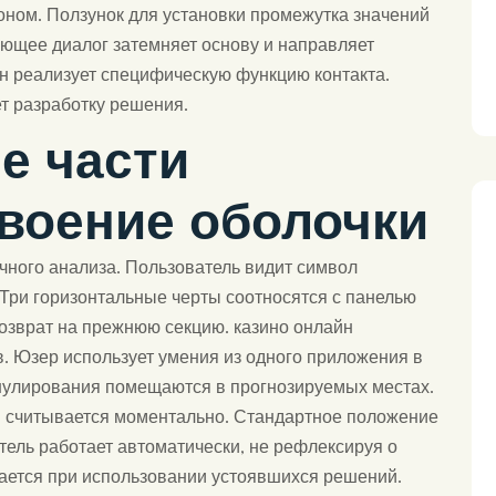
оном. Ползунок для установки промежутка значений
ющее диалог затемняет основу и направляет
н реализует специфическую функцию контакта.
т разработку решения.
е части
воение оболочки
чного анализа. Пользователь видит символ
 Три горизонтальные черты соотносятся с панелью
возврат на прежнюю секцию. казино онлайн
. Юзер использует умения из одного приложения в
улирования помещаются в прогнозируемых местах.
я считывается моментально. Стандартное положение
тель работает автоматически, не рефлексируя о
ается при использовании устоявшихся решений.