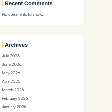
Recent Comments
No comments to show.
Archives
July 2026
June 2026
May 2026
April 2026
March 2026
February 2026
January 2026