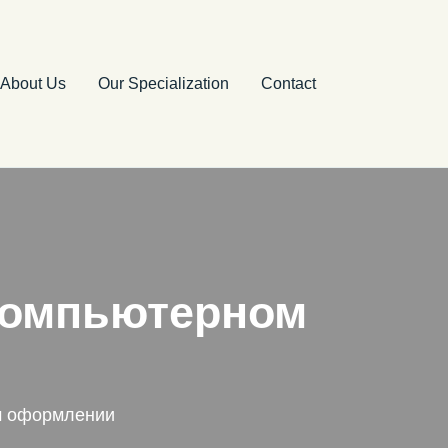
About Us
Our Specialization
Contact
Компьютерном
м оформлении