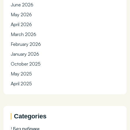
June 2026
May 2026
April 2026
March 2026
February 2026
January 2026
October 2025
May 2025
April 2025
Categories
! Без рубрики