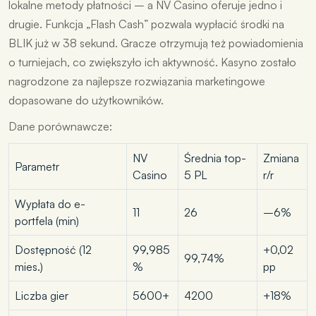
lokalne metody płatności – a NV Casino oferuje jedno i
drugie. Funkcja „Flash Cash” pozwala wypłacić środki na
BLIK już w 38 sekund. Gracze otrzymują też powiadomienia
o turniejach, co zwiększyło ich aktywność. Kasyno zostało
nagrodzone za najlepsze rozwiązania marketingowe
dopasowane do użytkowników.
Dane porównawcze:
NV
Średnia top-
Zmiana
Parametr
Casino
5 PL
r/r
Wypłata do e-
11
26
–6%
portfela (min)
Dostępność (12
99,985
+0,02
99,74%
mies.)
%
pp
Liczba gier
5600+
4200
+18%