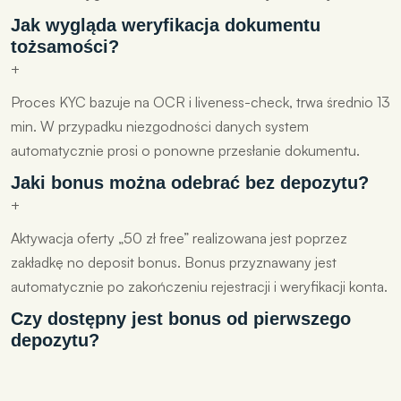
Jak wygląda weryfikacja dokumentu
tożsamości?
+
Proces KYC bazuje na OCR i liveness-check, trwa średnio 13
min. W przypadku niezgodności danych system
automatycznie prosi o ponowne przesłanie dokumentu.
Jaki bonus można odebrać bez depozytu?
+
Aktywacja oferty „50 zł free” realizowana jest poprzez
zakładkę no deposit bonus. Bonus przyznawany jest
automatycznie po zakończeniu rejestracji i weryfikacji konta.
Czy dostępny jest bonus od pierwszego
depozytu?