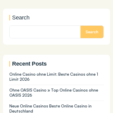
Search
Search
Recent Posts
Online Casino ohne Limit: Beste Casinos ohne 1
Limit 2026
Ohne OASIS Casino » Top Online Casinos ohne
OASIS 2026
Neue Online Casinos Beste Online Casino in
Deutschland