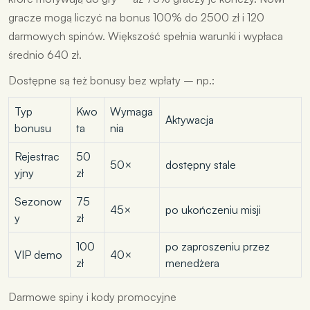
gracze mogą liczyć na bonus 100% do 2500 zł i 120
darmowych spinów. Większość spełnia warunki i wypłaca
średnio 640 zł.
Dostępne są też bonusy bez wpłaty – np.:
Typ
Kwo
Wymaga
Aktywacja
bonusu
ta
nia
Rejestrac
50
50×
dostępny stale
yjny
zł
Sezonow
75
45×
po ukończeniu misji
y
zł
100
po zaproszeniu przez
VIP demo
40×
zł
menedżera
Darmowe spiny i kody promocyjne