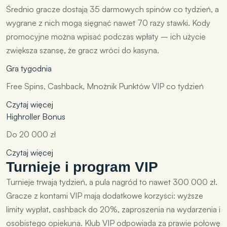
Średnio gracze dostają 35 darmowych spinów co tydzień, a
wygrane z nich mogą sięgnąć nawet 70 razy stawki. Kody
promocyjne można wpisać podczas wpłaty – ich użycie
zwiększa szansę, że gracz wróci do kasyna.
Gra tygodnia
Free Spins, Cashback, Mnożnik Punktów VIP co tydzień
Czytaj więcej
Highroller Bonus
Do 20 000 zł
Czytaj więcej
Turnieje i program VIP
Turnieje trwają tydzień, a pula nagród to nawet 300 000 zł.
Gracze z kontami VIP mają dodatkowe korzyści: wyższe
limity wypłat, cashback do 20%, zaproszenia na wydarzenia i
osobistego opiekuna. Klub VIP odpowiada za prawie połowę