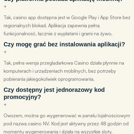
+
Tak, casino app dostępna jest w Google Play i App Store bez
regionalnych blokad. Aplikacja zapewnia pełną
funkcjonalność, łącznie z wypłatami i grami na żywo.
Czy mogę grać bez instalowania aplikacji?
+
Tak, pełna wersja przeglądarkowa Casino działa płynnie na
komputerach i urządzeniach mobilnych, bez potrzeby
pobierania jakiegokolwiek oprogramowania.
Czy dostępny jest jednorazowy kod
promocyjny?
+
Owszem, można go wygenerować w panelu lojalnościowym
pod nazwą casino NV. Kod jest aktywny przez 48 godzin od
momentu wygenerowania i działa na wszystkie sloty.