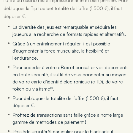
l’offre du casino reste impressionnante et bien pensée. Pour
débloquer la
Tip top bet
totalité de l’offre (1 500 €), il faut
déposer €.
La diversité des jeux est remarquable et séduira les
joueurs à la recherche de formats rapides et alternatifs.
Grâce à un entraînement régulier, il est possible
d’augmenter la force musculaire, la flexibilité et
l’endurance.
Pour accéder à votre eBox et consulter vos documents
en toute sécurité, il suffit de vous connecter au moyen
de votre carte d’identité électronique (e-ID), de votre
token ou via itsme®.
Pour débloquer la totalité de l’offre (1 500 €), il faut
déposer €.
Profitez de transactions sans faille grâce à notre large
gamme de méthodes de paiement !
Possède un intérêt particulier pour le blackjack, il