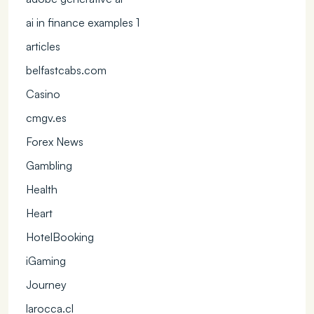
ai in finance examples 1
articles
belfastcabs.com
Casino
cmgv.es
Forex News
Gambling
Health
Heart
HotelBooking
iGaming
Journey
larocca.cl