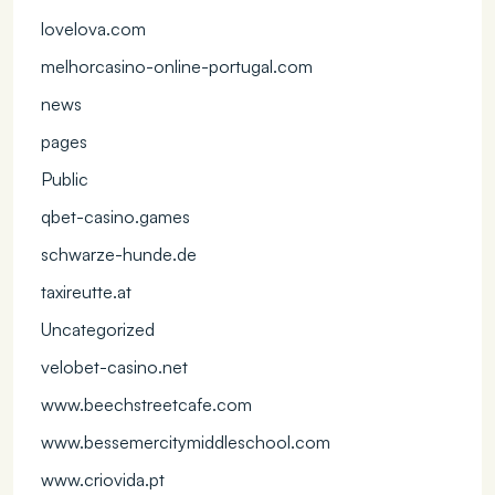
lovelova.com
melhorcasino-online-portugal.com
news
pages
Public
qbet-casino.games
schwarze-hunde.de
taxireutte.at
Uncategorized
velobet-casino.net
www.beechstreetcafe.com
www.bessemercitymiddleschool.com
www.criovida.pt