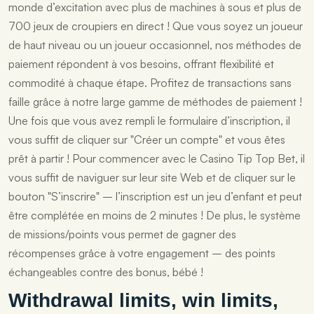
monde d’excitation avec plus de machines à sous et plus de
700 jeux de croupiers en direct ! Que vous soyez un joueur
de haut niveau ou un joueur occasionnel, nos méthodes de
paiement répondent à vos besoins, offrant flexibilité et
commodité à chaque étape. Profitez de transactions sans
faille grâce à notre large gamme de méthodes de paiement !
Une fois que vous avez rempli le formulaire d’inscription, il
vous suffit de cliquer sur "Créer un compte" et vous êtes
prêt à partir ! Pour commencer avec le Casino Tip Top Bet, il
vous suffit de naviguer sur leur site Web et de cliquer sur le
bouton "S’inscrire" – l’inscription est un jeu d’enfant et peut
être complétée en moins de 2 minutes ! De plus, le système
de missions/points vous permet de gagner des
récompenses grâce à votre engagement – des points
échangeables contre des bonus, bébé !
Withdrawal limits, win limits,