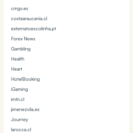
cmgv.es
costaaraucania.cl
externatoescolinha.pt
Forex News
Gambling
Health
Heart
HotelBooking
iGaming
imtri.cl
jimenezvila.es
Journey
larocca.cl