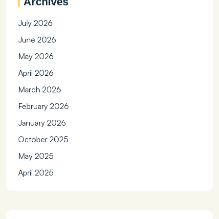
Archives
July 2026
June 2026
May 2026
April 2026
March 2026
February 2026
January 2026
October 2025
May 2025
April 2025