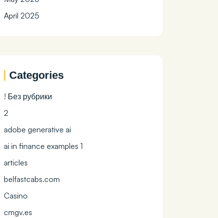
April 2025
Categories
! Без рубрики
2
adobe generative ai
ai in finance examples 1
articles
belfastcabs.com
Casino
cmgv.es