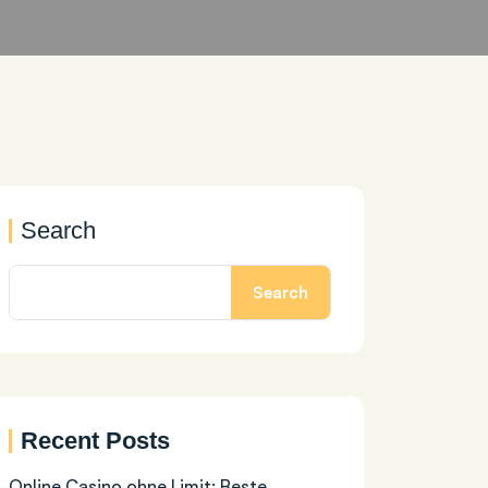
Search
Search
Recent Posts
Online Casino ohne Limit: Beste