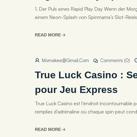
1. Der Puls eines Rapid Play Day Wenn der Morg
einem Neon-Splash von Spinmama’s Slot-Reels. 
READ MORE
Momakee@gmail.com
Comments (0)
True Luck Casino : S
pour Jeu Express
True Luck Casino est l’endroit incontournable p
remplies d’adrénaline où chaque spin peut cond
READ MORE