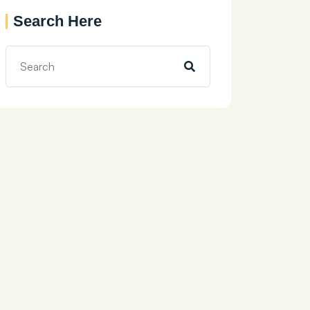
Search Here