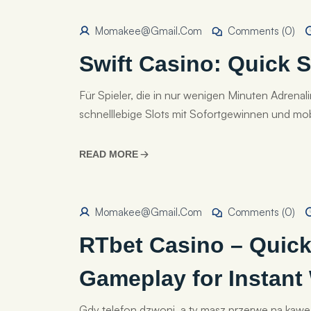
Momakee@gmail.com
Comments (0)
Swift Casino: Quick 
Für Spieler, die in nur wenigen Minuten Adrenal
schnelllebige Slots mit Sofortgewinnen und mobi
READ MORE
Momakee@gmail.com
Comments (0)
RTbet Casino – Quick
Gameplay for Instant
Gdy telefon dzwoni, a ty masz przerwę na kawę,