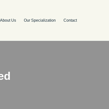
About Us
Our Specialization
Contact
ed