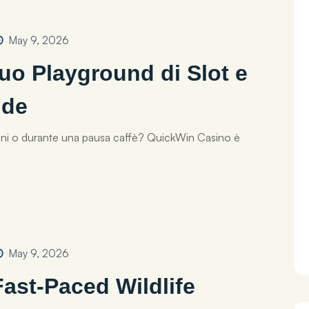
May 9, 2026
uo Playground di Slot e
ide
unioni o durante una pausa caffè? QuickWin Casino è
May 9, 2026
Fast‑Paced Wildlife