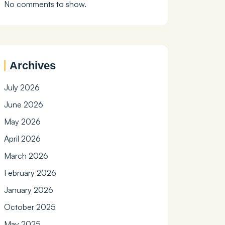
No comments to show.
Archives
July 2026
June 2026
May 2026
April 2026
March 2026
February 2026
January 2026
October 2025
May 2025