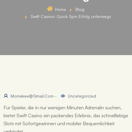
Home
Blog
Swift Casino: Quick Spin Erfolg unterwegs
Momakee@gmail.com
-
Uncategorized
Für Spieler, die in nur wenigen Minuten Adrenalin suchen,
bietet Swift Casino ein packendes Erlebnis, das schnelllebige
Slots mit Sofortgewinnen und mobiler Bequemlichkeit
verbindet.