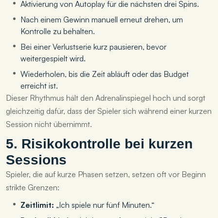
Aktivierung von Autoplay für die nächsten drei Spins.
Nach einem Gewinn manuell erneut drehen, um
Kontrolle zu behalten.
Bei einer Verlustserie kurz pausieren, bevor
weitergespielt wird.
Wiederholen, bis die Zeit abläuft oder das Budget
erreicht ist.
Dieser Rhythmus hält den Adrenalinspiegel hoch und sorgt
gleichzeitig dafür, dass der Spieler sich während einer kurzen
Session nicht übernimmt.
5. Risikokontrolle bei kurzen
Sessions
Spieler, die auf kurze Phasen setzen, setzen oft vor Beginn
strikte Grenzen:
Zeitlimit:
„Ich spiele nur fünf Minuten.“