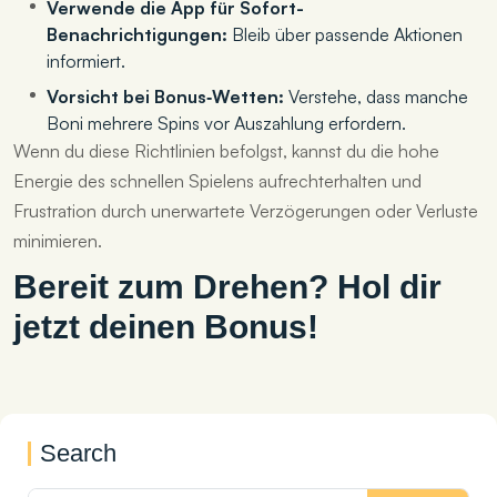
Verwende die App für Sofort-
Benachrichtigungen:
Bleib über passende Aktionen
informiert.
Vorsicht bei Bonus‑Wetten:
Verstehe, dass manche
Boni mehrere Spins vor Auszahlung erfordern.
Wenn du diese Richtlinien befolgst, kannst du die hohe
Energie des schnellen Spielens aufrechterhalten und
Frustration durch unerwartete Verzögerungen oder Verluste
minimieren.
Bereit zum Drehen? Hol dir
jetzt deinen Bonus!
Search