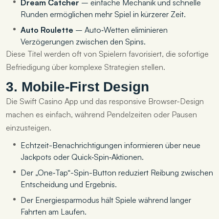
Dream Catcher
– einfache Mechanik und schnelle
Runden ermöglichen mehr Spiel in kürzerer Zeit.
Auto Roulette
– Auto‑Wetten eliminieren
Verzögerungen zwischen den Spins.
Diese Titel werden oft von Spielern favorisiert, die sofortige
Befriedigung über komplexe Strategien stellen.
3. Mobile‑First Design
Die Swift Casino App und das responsive Browser-Design
machen es einfach, während Pendelzeiten oder Pausen
einzusteigen.
Echtzeit-Benachrichtigungen informieren über neue
Jackpots oder Quick‑Spin‑Aktionen.
Der „One‑Tap“-Spin-Button reduziert Reibung zwischen
Entscheidung und Ergebnis.
Der Energiesparmodus hält Spiele während langer
Fahrten am Laufen.