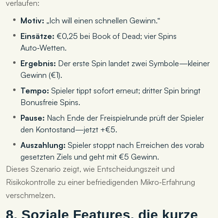
verlaufen:
Motiv:
„Ich will einen schnellen Gewinn.“
Einsätze:
€0,25 bei Book of Dead; vier Spins
Auto‑Wetten.
Ergebnis:
Der erste Spin landet zwei Symbole—kleiner
Gewinn (€1).
Tempo:
Spieler tippt sofort erneut; dritter Spin bringt
Bonusfreie Spins.
Pause:
Nach Ende der Freispielrunde prüft der Spieler
den Kontostand—jetzt +€5.
Auszahlung:
Spieler stoppt nach Erreichen des vorab
gesetzten Ziels und geht mit €5 Gewinn.
Dieses Szenario zeigt, wie Entscheidungszeit und
Risikokontrolle zu einer befriedigenden Mikro‑Erfahrung
verschmelzen.
8. Soziale Features, die kurze