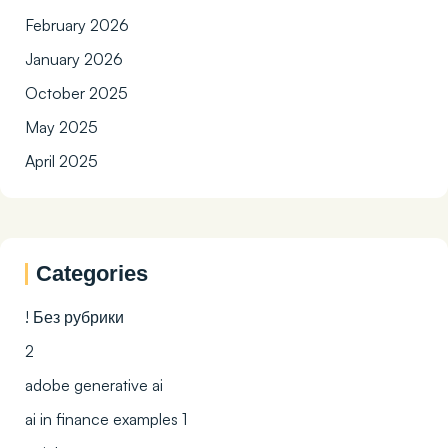
February 2026
January 2026
October 2025
May 2025
April 2025
Categories
! Без рубрики
2
adobe generative ai
ai in finance examples 1