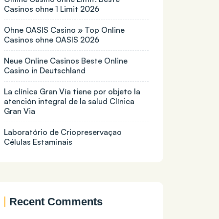
Casinos ohne 1 Limit 2026
Ohne OASIS Casino » Top Online
Casinos ohne OASIS 2026
Neue Online Casinos Beste Online
Casino in Deutschland
La clínica Gran Vía tiene por objeto la
atención integral de la salud Clínica
Gran Via
Laboratório de Criopreservaçao
Células Estaminais
Recent Comments