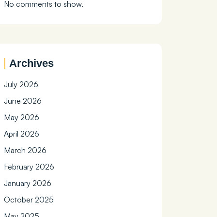
No comments to show.
Archives
July 2026
June 2026
May 2026
April 2026
March 2026
February 2026
January 2026
October 2025
May 2025