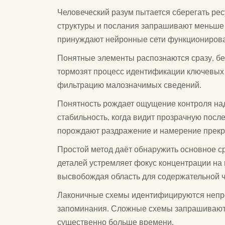
Человеческий разум пытается сберегать ре
структуры и послания запрашивают меньше 
принуждают нейронные сети функционироват
Понятные элементы распознаются сразу, б
тормозят процесс идентификации ключевых 
фильтрацию малозначимых сведений.
Понятность рождает ощущение контроля на
стабильность, когда видит прозрачную пос
порождают раздражение и намерение прекр
Простой метод даёт обнаружить основное с
деталей устремляет фокус концентрации на 
высвобождая область для содержательной ч
Лаконичные схемы идентифицируются непр
запоминания. Сложные схемы запрашивают 
существенно больше времени.