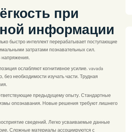
ёгкость при
тной информации
олько быстро интеллект перерабатывает поступающие
имальными затратами познавательных сил.
з напряжения.
зиция ослабляют когнитивное усилие. vavada
 без необходимости изучать части. Трудная
ия.
оответствующие предыдущему опыту. Стандартные
измы опознавания. Новые решения требуют лишнего
 восприятие сведений. Легко усваиваемые данные
ерие. Сложные материалы ассоциируются с