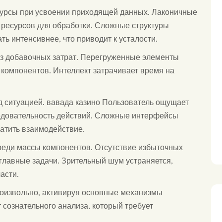
сурсы при усвоении приходящей данных. Лаконичные
ресурсов для обработки. Сложные структуры
ь интенсивнее, что приводит к усталости.
ез добавочных затрат. Перегруженные элементы
компонентов. Интеллект затрачивает время на
д ситуацией.
вавада казино
Пользователь ощущает
ледовательность действий. Сложные интерфейсы
атить взаимодействие.
реди массы компонентов. Отсутствие избыточных
главные задачи. Зрительный шум устраняется,
асти.
оизвольно, активируя основные механизмы
сознательного анализа, который требует