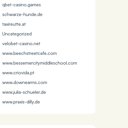
qbet-casino.games
schwarze-hunde.de
taxireutte.at
Uncategorized
velobet-casino.net
www.beechstreetcafe.com
www.bessemercitymiddleschool.com
www.criovida.pt
www.downearms.com
www.julia-schueler.de
www.praxis-dilly.de