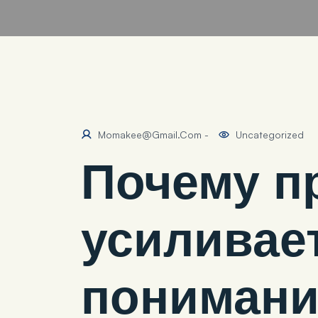
Momakee@gmail.com
-
Uncategorized
Почему п
усиливае
понимани