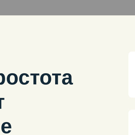
ростота
т
е