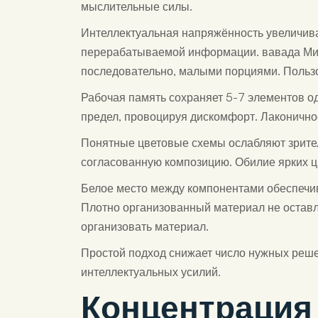
мыслительные силы.
Интеллектуальная напряжённость увеличив
перерабатываемой информации. вавада Ми
последовательно, малыми порциями. Пользо
Рабочая память сохраняет 5-7 элементов 
предел, провоцируя дискомфорт. Лаконично
Понятные цветовые схемы ослабляют зрител
согласованную композицию. Обилие ярких ц
Белое место между компонентами обеспечи
Плотно организованный материал не остав
организовать материал.
Простой подход снижает число нужных реш
интеллектуальных усилий.
Концентрация