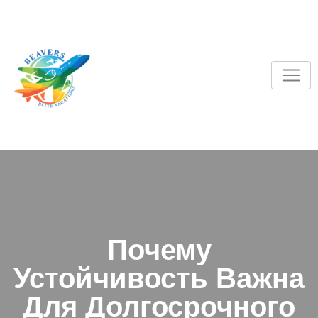
S
k
i
p
t
o
c
o
n
t
e
n
t
Почему
Устойчивость Важна
Для Долгосрочного