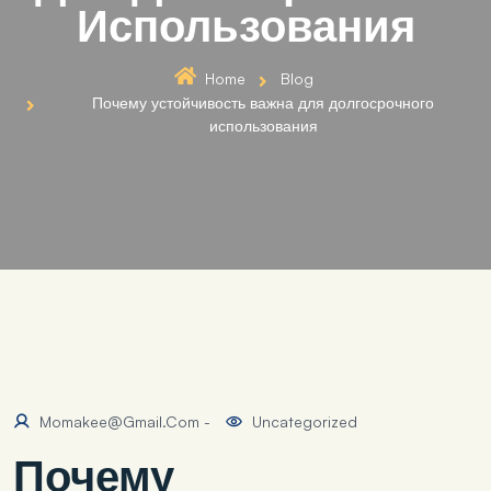
Использования
Home
Blog
Почему устойчивость важна для долгосрочного
использования
Momakee@gmail.com
-
Uncategorized
Почему