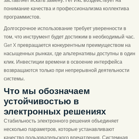
заставляет искать замену. Гет Икс воздействует на
понимание качества и профессионализма коллектива
программистов.
Долгосрочное использование требует уверенности в
том, что инструмент будет достижим в необходимый час.
Get X превращается конкурентным преимуществом на
насыщенных рынках, где альтернативы доступны в один
клик. Инвестиции времени в освоение интерфейса
возвращаются только при непрерывной деятельности
системы.
Что мы обозначаем
устойчивостью в
электронных решениях
Стабильность электронного решения объединяет
несколько параметров, которые устанавливают
качество пользовательского впечатления. Системная