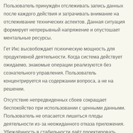
Пользователь принуждён отслеживать запись данных
после каждого действия и затрачивать внимание на
отслеживание технических аспектов. Данная ситуация
формирует непрерывный напряжение и опустошает
ментальные ресурсы.
Гет Икс высвобождает психическую мощность для
продуктивной деятельности. Когда система действует
ожидаемо, знакомые операции реализуются без
сознательного управления. Пользователь
концентрируется на содержании вопроса, а не на
решении.
Отсутствие непредвиденных сбоев сокращает
беспокойство при использовании с ценными данными.
Пользователь не опасается лишиться плоды
деятельности из-за неожиданного отказа приложения.
Убеждённость в стабильности даёт проектировать