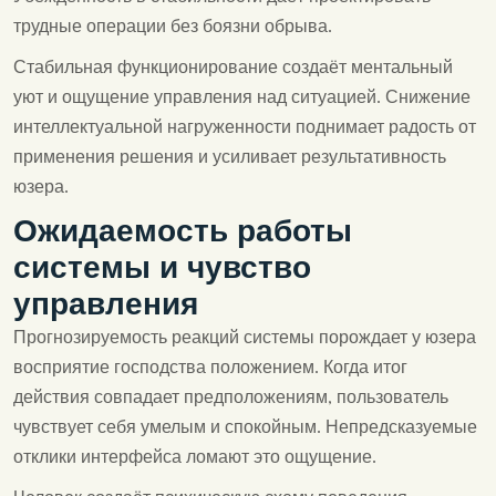
трудные операции без боязни обрыва.
Стабильная функционирование создаёт ментальный
уют и ощущение управления над ситуацией. Снижение
интеллектуальной нагруженности поднимает радость от
применения решения и усиливает результативность
юзера.
Ожидаемость работы
системы и чувство
управления
Прогнозируемость реакций системы порождает у юзера
восприятие господства положением. Когда итог
действия совпадает предположениям, пользователь
чувствует себя умелым и спокойным. Непредсказуемые
отклики интерфейса ломают это ощущение.