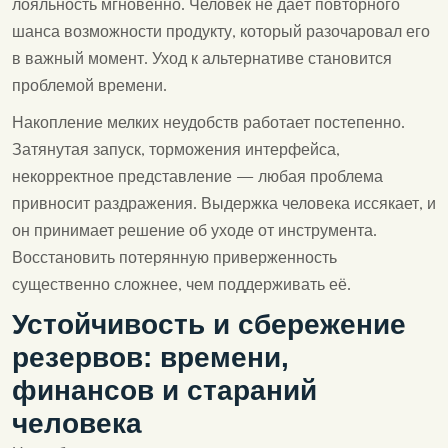
лояльность мгновенно. Человек не даёт повторного
шанса возможности продукту, который разочаровал его
в важный момент. Уход к альтернативе становится
проблемой времени.
Накопление мелких неудобств работает постепенно.
Затянутая запуск, торможения интерфейса,
некорректное представление — любая проблема
привносит раздражения. Выдержка человека иссякает, и
он принимает решение об уходе от инструмента.
Восстановить потерянную приверженность
существенно сложнее, чем поддерживать её.
Устойчивость и сбережение
резервов: времени,
финансов и стараний
человека