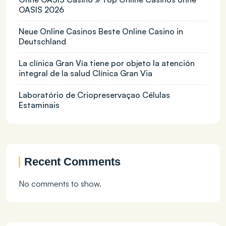
OASIS 2026
Neue Online Casinos Beste Online Casino in
Deutschland
La clínica Gran Vía tiene por objeto la atención
integral de la salud Clínica Gran Via
Laboratório de Criopreservaçao Células
Estaminais
Recent Comments
No comments to show.