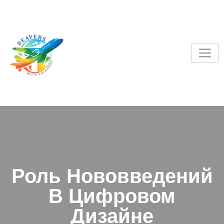
S
k
i
p
t
o
c
o
n
t
e
n
t
Роль Нововведений
В Цифровом
Дизайне