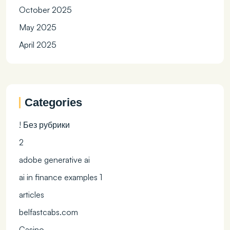
October 2025
May 2025
April 2025
Categories
! Без рубрики
2
adobe generative ai
ai in finance examples 1
articles
belfastcabs.com
Casino