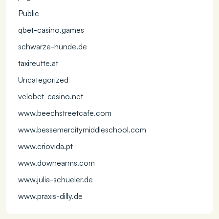
Public
qbet-casino.games
schwarze-hunde.de
taxireutte.at
Uncategorized
velobet-casino.net
www.beechstreetcafe.com
www.bessemercitymiddleschool.com
www.criovida.pt
www.downearms.com
www.julia-schueler.de
www.praxis-dilly.de