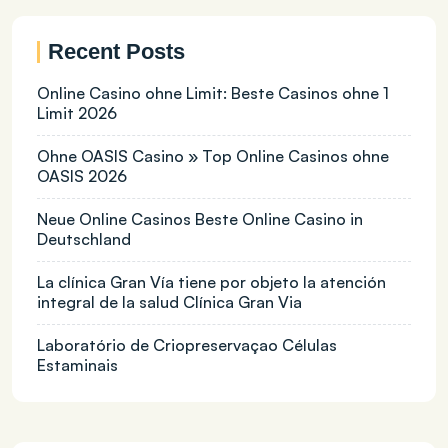
Recent Posts
Online Casino ohne Limit: Beste Casinos ohne 1
Limit 2026
Ohne OASIS Casino » Top Online Casinos ohne
OASIS 2026
Neue Online Casinos Beste Online Casino in
Deutschland
La clínica Gran Vía tiene por objeto la atención
integral de la salud Clínica Gran Via
Laboratório de Criopreservaçao Células
Estaminais