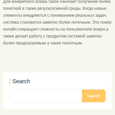
Для конкретного юзера такое означает получение более
понятной а также результативной среды. Когда новые
элементы внедряются с пониманием реальных задач,
система становится заметно более логичным. Это покер
онлайн сокращает сложность на пользователя юзера а
также делает работу с продуктом системой заметно
более предсказуемым а также понятным.
Search
Search