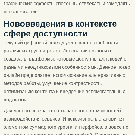
графические эффекты способны отвлекать и замедлять
использование.
Нововведения в контексте
сфере доступности
Текущий цифровой подход учитывает потребности
различных групп игроков. Инновации позволяют
создавать платформы, которые доступны для людей с
разными неодинаковыми особенностями. Данное покер
онлайн предполагает использование альтернативных
методов работы, улучшение контрастности,
оптимизацию контента и внедрение вспомогательных
подсказок.
Для данного юзера это означает рост возможностей
взаимодействия сервиса. Инклюзивность становится
элементом суммарного уровня интерфейса, а вовсе не