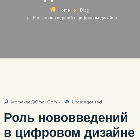
Home
Blog
Роль нововведений в цифровом дизайне
Momakee@gmail.com
-
Uncategorized
Роль нововведений
в цифровом дизайне