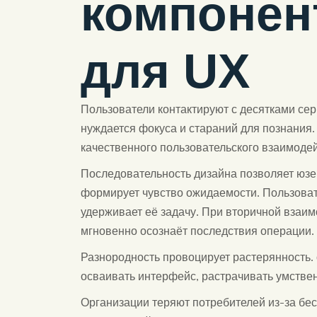
компонен
для UX
Пользователи контактируют с десятками се
нуждается фокуса и стараний для познания
качественного пользовательского взаимоде
Последовательность дизайна позволяет юзе
формирует чувство ожидаемости. Пользоват
удерживает её задачу. При вторичной взаи
мгновенно осознаёт последствия операции.
Разнородность провоцирует растерянность. 
осваивать интерфейс, растрачивать умстве
Организации теряют потребителей из-за бе