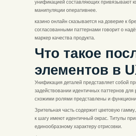
унификацией составляющих привязывают ю
манипуляции оперативнее.
казино онлайн сказывается на доверие к бр
согласованными паттернами говорит о надёж
маркер качества продукта.
Что такое пос
элементов в 
Унификация деталей представляет собой пр
задействовании идентичных паттернов для 
схожими ролями представлены и функциони
Зрительная часть содержит цветовую гамму
к шагу имеют идентичный окрас. Титулы пр
единообразному характеру отрисовки.