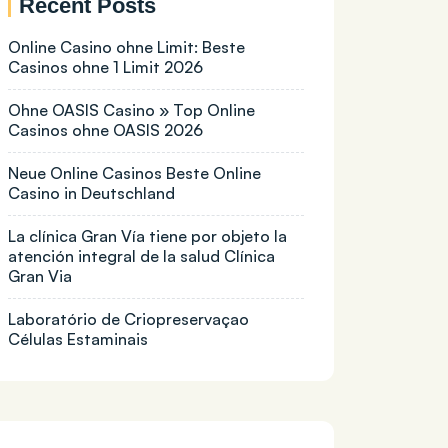
Recent Posts
Online Casino ohne Limit: Beste
Casinos ohne 1 Limit 2026
Ohne OASIS Casino » Top Online
Casinos ohne OASIS 2026
Neue Online Casinos Beste Online
Casino in Deutschland
La clínica Gran Vía tiene por objeto la
atención integral de la salud Clínica
Gran Via
Laboratório de Criopreservaçao
Células Estaminais