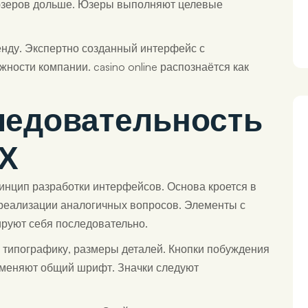
зеров дольше. Юзеры выполняют целевые
енду. Экспертно созданный интерфейс с
ности компании. casino online распознаётся как
ледовательность
UX
инцип разработки интерфейсов. Основа кроется в
реализации аналогичных вопросов. Элементы с
руют себя последовательно.
, типографику, размеры деталей. Кнопки побуждения
именяют общий шрифт. Значки следуют