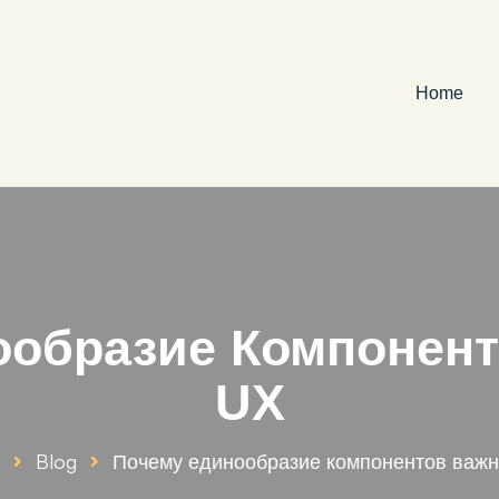
Home
ообразие Компонент
UX
Blog
Почему единообразие компонентов важн