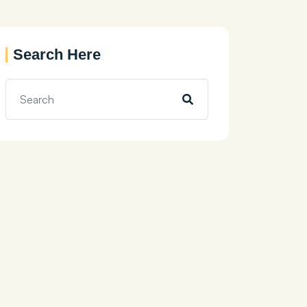
Search Here