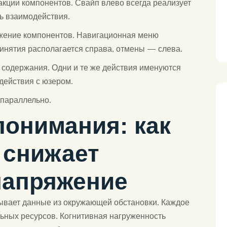
кции компонентов. Свайп влево всегда реализует
ь взаимодействия.
ожение компонентов. Навигационная меню
инятия располагается справа, отмены — слева.
 содержания. Одни и те же действия именуются
действия с юзером.
 параллельно.
понимания: как
 снижает
напряжение
ывает данные из окружающей обстановки. Каждое
ьных ресурсов. Когнитивная нагруженность