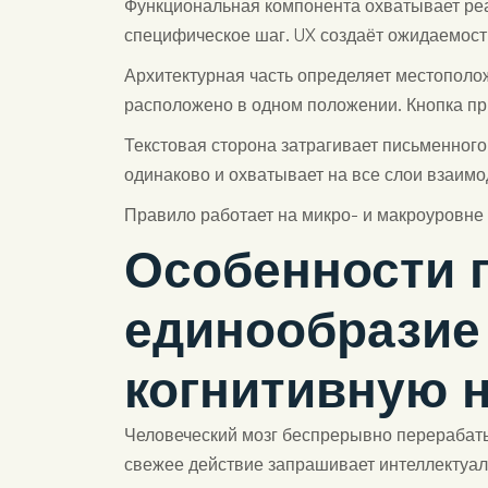
Функциональная компонента охватывает реа
специфическое шаг. UX создаёт ожидаемост
Архитектурная часть определяет местопол
расположено в одном положении. Кнопка пр
Текстовая сторона затрагивает письменного
одинаково и охватывает на все слои взаимо
Правило работает на микро- и макроуровне
Особенности 
единообразие
когнитивную 
Человеческий мозг беспрерывно перерабат
свежее действие запрашивает интеллектуал