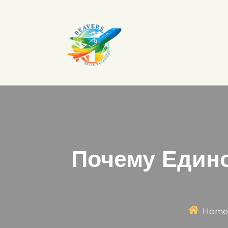
S
k
i
p
t
o
c
o
n
t
e
n
Почему Един
t
Home