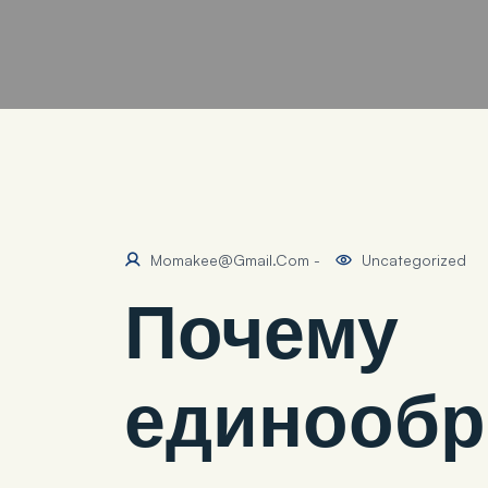
Momakee@gmail.com
-
Uncategorized
Почему
единообр