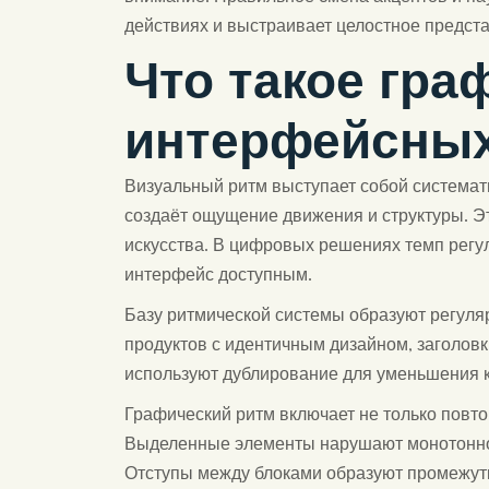
действиях и выстраивает целостное предст
Что такое гра
интерфейсны
Визуальный ритм выступает собой системат
создаёт ощущение движения и структуры. Эт
искусства. В цифровых решениях темп регу
интерфейс доступным.
Базу ритмической системы образуют регуляр
продуктов с идентичным дизайном, заголов
используют дублирование для уменьшения ко
Графический ритм включает не только повто
Выделенные элементы нарушают монотонно
Отступы между блоками образуют промежутк