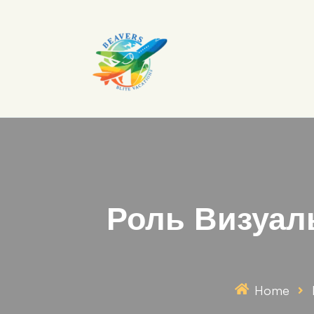
S
k
i
p
t
o
c
o
n
t
e
n
Роль Визуал
t
Home