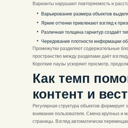
Варианты нарушают повторяемость и расст
Варьирование размера объектов выдел
Яркие оттенки привлекают взгляд к при
Различная толщина гарнитур создаёт ти
Чередование плотности информации об
Промежутки разделяют содержательные блок
пространство между разделами даёт взгляду
Короткие паузы ускоряют просмотр, продол
Как темп помо
контент и вес
Регулярная структура объектов формирует
внимание пользователя. Смена крупных и м
страницы. Взгляд автоматически перемещает