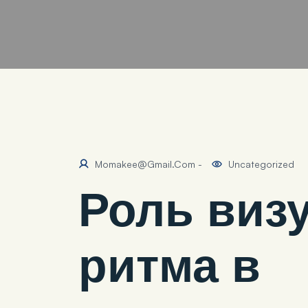
Momakee@gmail.com
-
Uncategorized
Роль виз
ритма в