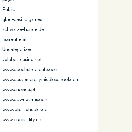
Public
qbet-casino.games
schwarze-hunde.de
taxireutte.at
Uncategorized
velobet-casino.net
www.beechstreetcafe.com
www.bessemercitymiddleschool.com
www.criovida.pt
www.downearms.com
www.julia-schueler.de
www.praxis-dilly.de