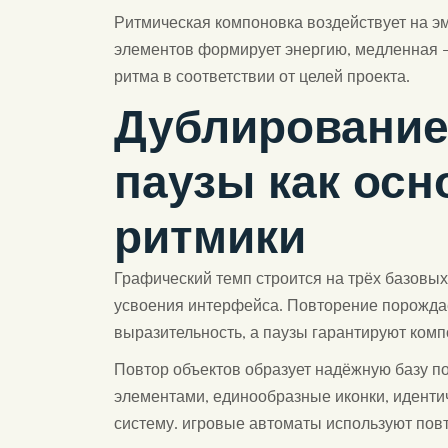
Ритмическая компоновка воздействует на э
элементов формирует энергию, медленная 
ритма в соответствии от целей проекта.
Дублирование
паузы как осн
ритмики
Графический темп строится на трёх базовы
усвоения интерфейса. Повторение порожда
выразительность, а паузы гарантируют комп
Повтор объектов образует надёжную базу п
элементами, единообразные иконки, идент
систему. игровые автоматы используют пов