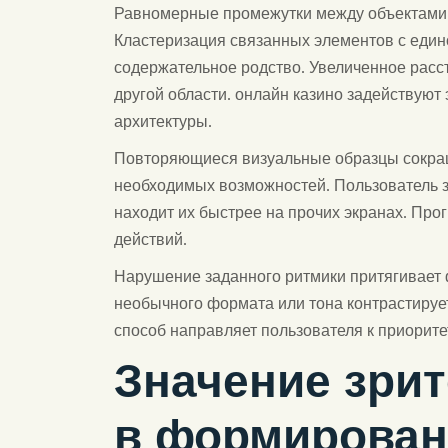
Равномерные промежутки между объектами
Кластеризация связанных элементов с еди
содержательное родство. Увеличенное расст
другой области. онлайн казино задействуют
архитектуры.
Повторяющиеся визуальные образцы сокра
необходимых возможностей. Пользователь 
находит их быстрее на прочих экранах. Пр
действий.
Нарушение заданного ритмики притягивает 
необычного формата или тона контрастирует
способ направляет пользователя к приорит
Значение зри
в формирова