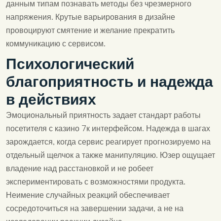
данным типам познавать методы без чрезмерного
напряжения. Крутые варьирования в дизайне
провоцируют смятение и желание прекратить
коммуникацию с сервисом.
Психологический
благоприятность и надежда
в действиях
Эмоциональный приятность задает стандарт работы
посетителя с казино 7к интерфейсом. Надежда в шагах
зарождается, когда сервис реагирует прогнозируемо на
отдельный щелчок а также манипуляцию. Юзер ощущает
владение над расстановкой и не робеет
экспериментировать с возможностями продукта.
Неимение случайных реакций обеспечивает
сосредоточиться на завершении задачи, а не на