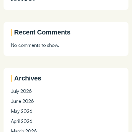
Recent Comments
No comments to show.
Archives
July 2026
June 2026
May 2026
April 2026
March 2026