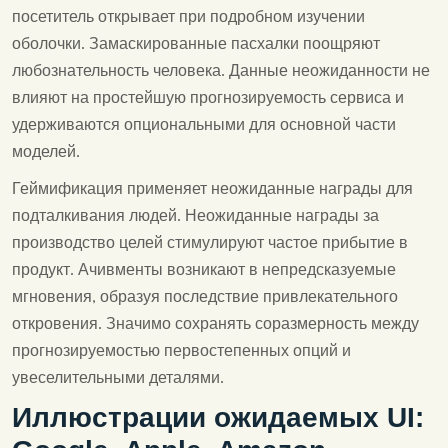
посетитель открывает при подробном изучении
оболочки. Замаскированные пасхалки поощряют
любознательность человека. Данные неожиданности не
влияют на простейшую прогнозируемость сервиса и
удерживаются опциональными для основной части
моделей.
Геймификация применяет неожиданные награды для
подталкивания людей. Неожиданные награды за
производство целей стимулируют частое прибытие в
продукт. Ачивменты возникают в непредсказуемые
мгновения, образуя последствие привлекательного
откровения. Значимо сохранять соразмерность между
прогнозируемостью первостепенных опций и
увеселительными деталями.
Иллюстрации ожидаемых UI: