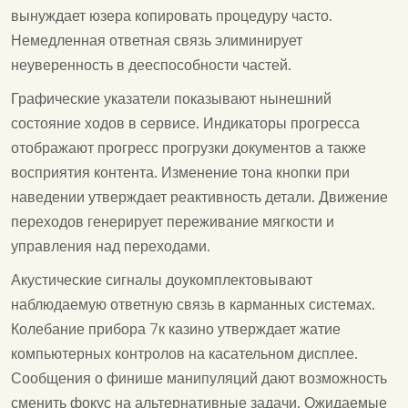
вынуждает юзера копировать процедуру часто.
Немедленная ответная связь элиминирует
неуверенность в дееспособности частей.
Графические указатели показывают нынешний
состояние ходов в сервисе. Индикаторы прогресса
отображают прогресс прогрузки документов а также
восприятия контента. Изменение тона кнопки при
наведении утверждает реактивность детали. Движение
переходов генерирует переживание мягкости и
управления над переходами.
Акустические сигналы доукомплектовывают
наблюдаемую ответную связь в карманных системах.
Колебание прибора 7к казино утверждает жатие
компьютерных контролов на касательном дисплее.
Сообщения о финише манипуляций дают возможность
сменить фокус на альтернативные задачи. Ожидаемые