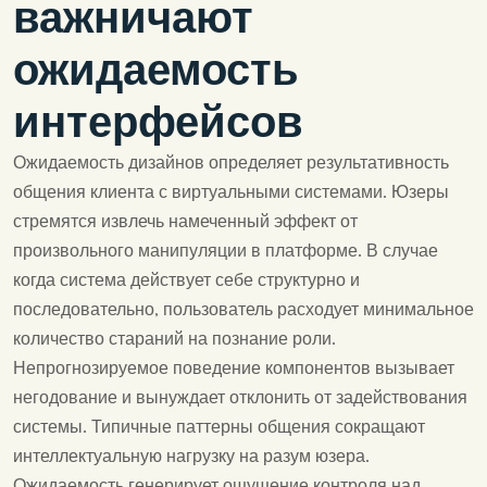
важничают
ожидаемость
интерфейсов
Ожидаемость дизайнов определяет результативность
общения клиента с виртуальными системами. Юзеры
стремятся извлечь намеченный эффект от
произвольного манипуляции в платформе. В случае
когда система действует себе структурно и
последовательно, пользователь расходует минимальное
количество стараний на познание роли.
Непрогнозируемое поведение компонентов вызывает
негодование и вынуждает отклонить от задействования
системы. Типичные паттерны общения сокращают
интеллектуальную нагрузку на разум юзера.
Ожидаемость генерирует ощущение контроля над