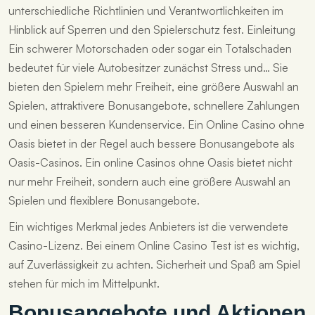
unterschiedliche Richtlinien und Verantwortlichkeiten im
Hinblick auf Sperren und den Spielerschutz fest. Einleitung
Ein schwerer Motorschaden oder sogar ein Totalschaden
bedeutet für viele Autobesitzer zunächst Stress und… Sie
bieten den Spielern mehr Freiheit, eine größere Auswahl an
Spielen, attraktivere Bonusangebote, schnellere Zahlungen
und einen besseren Kundenservice. Ein Online Casino ohne
Oasis bietet in der Regel auch bessere Bonusangebote als
Oasis-Casinos. Ein online Casinos ohne Oasis bietet nicht
nur mehr Freiheit, sondern auch eine größere Auswahl an
Spielen und flexiblere Bonusangebote.
Ein wichtiges Merkmal jedes Anbieters ist die verwendete
Casino-Lizenz. Bei einem Online Casino Test ist es wichtig,
auf Zuverlässigkeit zu achten. Sicherheit und Spaß am Spiel
stehen für mich im Mittelpunkt.
Bonusangebote und Aktionen