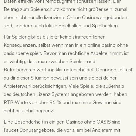
Daten effektiv vor Fremdzugriffen schützen lassen. Der
Beitrag zum Spielerschutz könnte nicht größer sein, zumal
eben nicht nur alle lizenzierte Online Casinos angebunden
sind, sondern auch lokale Spielhallen und Spielbanken.
Für Spieler gibt es bis jetzt keine strafrechtlichen
Konsequenzen, selbst wenn man in ein online casino ohne
oasis sperre spielt. Bevor man rechtliche Aspekte nimmt, ist
es wichtig, dass man zwischen Spieler- und
Betreiberverantwortung klar unterscheidet. Dennoch solltest
du dir dieser Situation bewusst sein und sie bei deiner
Anbieterwahl berücksichtigen. Viele Spiele, die außerhalb
des deutschen Lizenz Systems angeboten werden, haben
RTP-Werte von über 96 % und maximale Gewinne sind
nicht pauschal begrenzt.
Eine Besonderheit in einigen Casinos ohne OASIS sind
Faucet Bonusangebote, die vor allem bei Anbietern mit