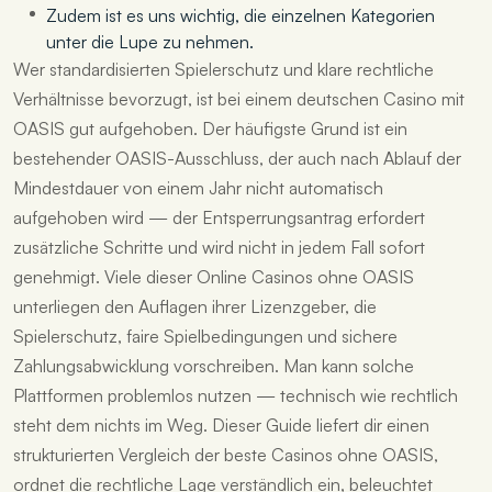
Zudem ist es uns wichtig, die einzelnen Kategorien
unter die Lupe zu nehmen.
Wer standardisierten Spielerschutz und klare rechtliche
Verhältnisse bevorzugt, ist bei einem deutschen Casino mit
OASIS gut aufgehoben. Der häufigste Grund ist ein
bestehender OASIS-Ausschluss, der auch nach Ablauf der
Mindestdauer von einem Jahr nicht automatisch
aufgehoben wird — der Entsperrungsantrag erfordert
zusätzliche Schritte und wird nicht in jedem Fall sofort
genehmigt. Viele dieser Online Casinos ohne OASIS
unterliegen den Auflagen ihrer Lizenzgeber, die
Spielerschutz, faire Spielbedingungen und sichere
Zahlungsabwicklung vorschreiben. Man kann solche
Plattformen problemlos nutzen — technisch wie rechtlich
steht dem nichts im Weg. Dieser Guide liefert dir einen
strukturierten Vergleich der beste Casinos ohne OASIS,
ordnet die rechtliche Lage verständlich ein, beleuchtet