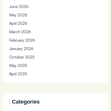
June 2026
May 2026
April 2026
March 2026
February 2026
January 2026
October 2025
May 2025
April 2025
Categories