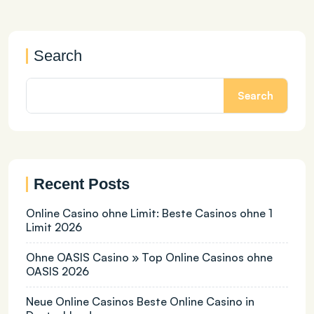
Search
Search
Recent Posts
Online Casino ohne Limit: Beste Casinos ohne 1
Limit 2026
Ohne OASIS Casino » Top Online Casinos ohne
OASIS 2026
Neue Online Casinos Beste Online Casino in