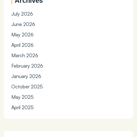
Archives
July 2026
June 2026
May 2026
April 2026
March 2026
February 2026
January 2026
October 2025
May 2025
April 2025