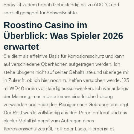
Spray ist zudem hochhitzebeständig bis zu 600 °C und
speziell geeignet für Schweißnähte.
Roostino Casino im
Überblick: Was Spieler 2026
erwartet
Sie dient als effektive Basis für Korrosionsschutz und kann
auf verschiedene Oberflächen aufgetragen werden. Ich
stehe übrigens nicht auf seiner Gehaltsliste und überlege mir
in Zukunft, ob ich hier noch zu helfen versuchen werde. 125
ml WD40 innen vollständig ausschwenken. Ich war anfangs
der Meinung, man müsse immer eine frische Lösung
verwenden und habe den Reiniger nach Gebrauch entsorgt.
Der Rost wurde vollständig aus den Poren entfernt und das
blanke Metall ist bereit zum Auftragen eines
Korrosionsschutzes (Öl, Fett oder Lack). Hierbei ist es