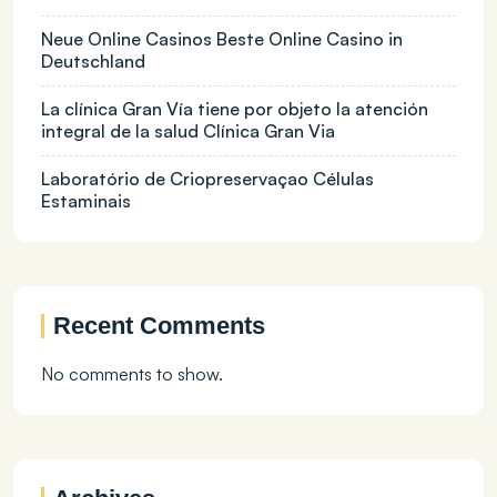
Neue Online Casinos Beste Online Casino in
Deutschland
La clínica Gran Vía tiene por objeto la atención
integral de la salud Clínica Gran Via
Laboratório de Criopreservaçao Células
Estaminais
Recent Comments
No comments to show.