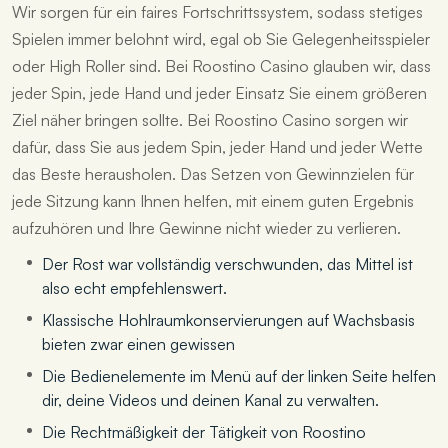
Wir sorgen für ein faires Fortschrittssystem, sodass stetiges
Spielen immer belohnt wird, egal ob Sie Gelegenheitsspieler
oder High Roller sind. Bei Roostino Casino glauben wir, dass
jeder Spin, jede Hand und jeder Einsatz Sie einem größeren
Ziel näher bringen sollte. Bei Roostino Casino sorgen wir
dafür, dass Sie aus jedem Spin, jeder Hand und jeder Wette
das Beste herausholen. Das Setzen von Gewinnzielen für
jede Sitzung kann Ihnen helfen, mit einem guten Ergebnis
aufzuhören und Ihre Gewinne nicht wieder zu verlieren.
Der Rost war vollständig verschwunden, das Mittel ist
also echt empfehlenswert.
Klassische Hohlraumkonservierungen auf Wachsbasis
bieten zwar einen gewissen
Die Bedienelemente im Menü auf der linken Seite helfen
dir, deine Videos und deinen Kanal zu verwalten.
Die Rechtmäßigkeit der Tätigkeit von Roostino