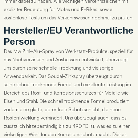
immer dabei zu haben. Alle wichtigen Verkehrszeichen mit
expliziter Bedeutung für Mofas und E-Bikes, sowie
kostenlose Tests um das Verkehrswissen nochmal zu prüfen.
Hersteller/EU Verantwortliche
Person
Das Mw Zink-Alu-Spray von Werkstatt-Produkte, speziell für
das Nachverzinken und Ausbessern entwickelt, überzeugt
uns durch seine schnelle Trocknung und vielseitige
Anwendbarkeit. Das Soudal-Zinkspray überzeugt durch
seine schnelltrocknende Formel und exzellente Leistung im
Bereich des Rost- und Korrosionsschutzes für Metalle wie
Eisen und Stahl. Die schnell trocknende Formel produziert
zudem eine glatte, porenfreie Schutzschicht, die neue
Rostentwicklung verhindert. Uns überzeugt auch, dass es
zusätzlich hitzebeständig bis zu 490 °C ist, was es zu einer
vielseitigen Wahl für den Korrosionsschutz macht. Dieses