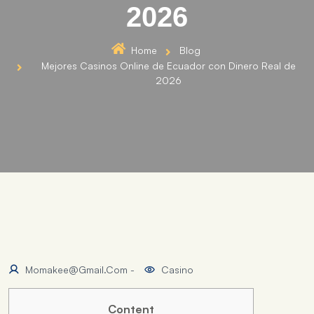
2026
Home
Blog
Mejores Casinos Online de Ecuador con Dinero Real de
2026
Momakee@gmail.com
-
Casino
Content