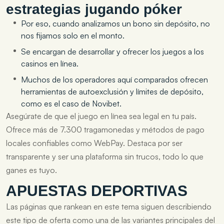
estrategias jugando póker
Por eso, cuando analizamos un bono sin depósito, no
nos fijamos solo en el monto.
Se encargan de desarrollar y ofrecer los juegos a los
casinos en línea.
Muchos de los operadores aquí comparados ofrecen
herramientas de autoexclusión y límites de depósito,
como es el caso de Novibet.
Asegúrate de que el juego en línea sea legal en tu país.
Ofrece más de 7.300 tragamonedas y métodos de pago
locales confiables como WebPay. Destaca por ser
transparente y ser una plataforma sin trucos, todo lo que
ganes es tuyo.
APUESTAS DEPORTIVAS
Las páginas que rankean en este tema siguen describiendo
este tipo de oferta como una de las variantes principales del