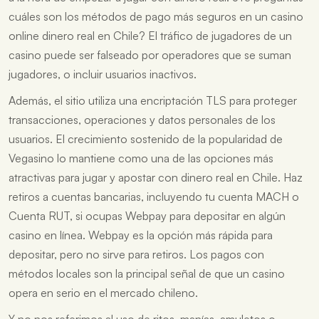
cuáles son los métodos de pago más seguros en un casino
online dinero real en Chile? El tráfico de jugadores de un
casino puede ser falseado por operadores que se suman
jugadores, o incluir usuarios inactivos.
Además, el sitio utiliza una encriptación TLS para proteger
transacciones, operaciones y datos personales de los
usuarios. El crecimiento sostenido de la popularidad de
Vegasino lo mantiene como una de las opciones más
atractivas para jugar y apostar con dinero real en Chile. Haz
retiros a cuentas bancarias, incluyendo tu cuenta MACH o
Cuenta RUT, si ocupas Webpay para depositar en algún
casino en línea. Webpay es la opción más rápida para
depositar, pero no sirve para retiros. Los pagos con
métodos locales son la principal señal de que un casino
opera en serio en el mercado chileno.