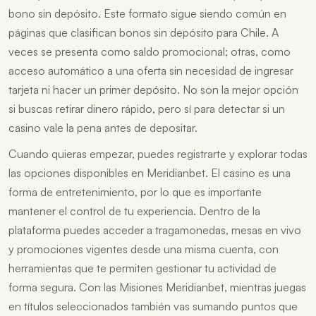
bono sin depósito. Este formato sigue siendo común en
páginas que clasifican bonos sin depósito para Chile. A
veces se presenta como saldo promocional; otras, como
acceso automático a una oferta sin necesidad de ingresar
tarjeta ni hacer un primer depósito. No son la mejor opción
si buscas retirar dinero rápido, pero sí para detectar si un
casino vale la pena antes de depositar.
Cuando quieras empezar, puedes registrarte y explorar todas
las opciones disponibles en Meridianbet. El casino es una
forma de entretenimiento, por lo que es importante
mantener el control de tu experiencia. Dentro de la
plataforma puedes acceder a tragamonedas, mesas en vivo
y promociones vigentes desde una misma cuenta, con
herramientas que te permiten gestionar tu actividad de
forma segura. Con las Misiones Meridianbet, mientras juegas
en títulos seleccionados también vas sumando puntos que