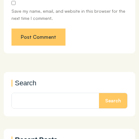
Save my name, email, and website in this browser for the
next time I comment.
Search
Search