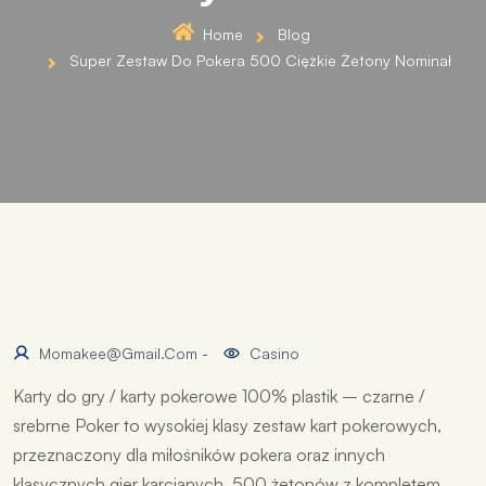
Home
Blog
Super Zestaw Do Pokera 500 Ciężkie Żetony Nominał
Momakee@gmail.com
-
Casino
Karty do gry / karty pokerowe 100% plastik – czarne /
srebrne Poker to wysokiej klasy zestaw kart pokerowych,
przeznaczony dla miłośników pokera oraz innych
klasycznych gier karcianych. 500 żetonów z kompletem