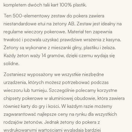
kompletem dwóch talii kart 100% plastik.
Ten 500-elementowy zestaw do pokera zawiera
niestandardowe etui na żetony AB. Zestaw jest idealny na
regularne wieczory pokerowe. Materiał ten zapewnia
trwałość i pozwala uzyskać prawdziwe wrażenia z kasyna.
Żetony są wykonane z mieszanki gliny, plastiku i żelaza.
Każdy żeton waży 14 gramów, dzięki czemu wydają się
solidne.
Zostaniesz wyposażony we wszystkie niezbędne
urządzenia, których możesz potrzebować podczas
wieczoru lub turnieju. Szczególnie polecamy korzystne
chipsety pokerowe w aluminiowej obudowie, która zawiera
również karty do gry i kości. W każdym razie możemy
zagwarantować najlepsze ceny na rynku dla wszystkich
rodzajów żetonów. Jednak żetony do pokera z
wydrukowanymi wartościami wyglądają bardziej