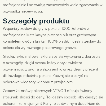
profesjonalnie i pozwalają zaoszczędzić wiele zgadywania w
przypadku niepewności.
Szczegóły produktu
Wspaniały zestaw do gry w pokera. 1000 żetonów z
profesjonalną Matą
kasyna platnosc blik
oraz gratisowym
kompletem dwóch talii kart 100% plastik . Idealny zestaw do
pokera dla wytrawnego pokerowego gracza.
Gładka, lekko matowa faktura została wykonana z dbałością
o szczegóły, dzięki czemu każdy dotyk zwiększa
przyjemność z gry. Ta walizka jest również idealny prezent
dla każdego miłośnika pokera. Zacznij się cieszyć na
pokerowe wieczory w domu z przyjaciółmi.
Zestaw żetonów pokerowych VEVOR oferuje świetny
stosunek jakości do ceny. To idealny sposób, aby cieszyć się
pokerem ze znajomymi! Karty te są świetnym dodatkiem do