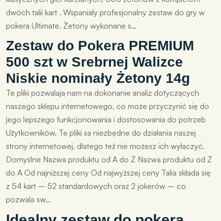
dwóch talii kart . Wspaniały profesjonalny zestaw do gry w
pokera Ultimate. Żetony wykonane s…
Zestaw do Pokera PREMIUM
500 szt w Srebrnej Walizce
Niskie nominały Żetony 14g
Te pliki pozwalają nam na dokonanie analiz dotyczących
naszego sklepu internetowego, co może przyczynić się do
jego lepszego funkcjonowania i dostosowania do potrzeb
Użytkowników. Te pliki są niezbędne do działania naszej
strony internetowej, dlatego też nie możesz ich wyłączyć.
Domyślne Nazwa produktu od A do Z Nazwa produktu od Z
do A Od najniższej ceny Od najwyższej ceny Talia składa się
z 54 kart – 52 standardowych oraz 2 jokerów – co
pozwala sw…
Idealny zestaw do pokera